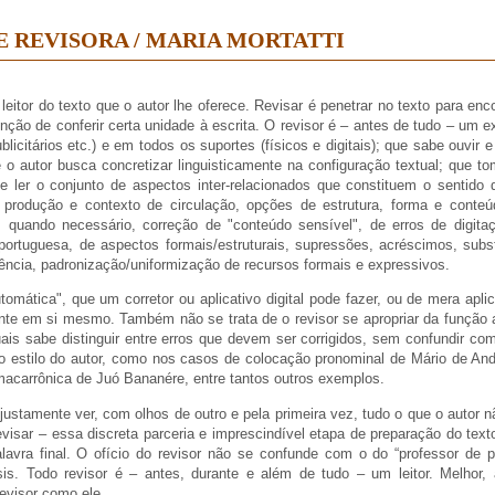
E REVISORA / MARIA MORTATTI
eitor do texto que o autor lhe oferece. Revisar é penetrar no texto para enc
nção de conferir certa unidade à escrita. O revisor é – antes de tudo – um ex
publicitários etc.) e em todos os suportes (físicos e digitais); que sabe ouvi
e o autor busca concretizar linguisticamente na configuração textual; que t
e ler o conjunto de aspectos inter-relacionados que constituem o sentido d
e produção e contexto de circulação, opções de estrutura, forma e conteúd
o, quando necessário, correção de "conteúdo sensível", de erros de digita
portuguesa, de aspectos formais/estruturais, supressões, acréscimos, sub
ncia, padronização/uniformização de recursos formais e expressivos.
tomática", que um corretor ou aplicativo digital pode fazer, ou de mera apl
nte em si mesmo. Também não se trata de o revisor se apropriar da função 
tuais sabe distinguir entre erros que devem ser corrigidos, sem confundir co
o estilo do autor, como nos casos de colocação pronominal de Mário de Andr
acarrônica de Juó Bananére, entre tantos outros exemplos.
justamente ver, com olhos de outro e pela primeira vez, tudo o que o autor
visar – essa discreta parceria e imprescindível etapa de preparação do texto
lavra final. O ofício do revisor não se confunde com o do “professor de
s. Todo revisor é – antes, durante e além de tudo – um leitor. Melhor, 
evisor como ele.