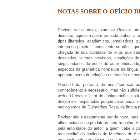
NOTAS SOBRE O OFÍCIO D
Revisar: ver de novo, examinar. Revisor: um l
discurso, aquele a quem se pode atribuir a fu
tipos (literários, acadêmicos, jornalísticos, 
interna do projeto – consciente ou não – qu
chegada de sua atividade de leitor, que sab
desejados, leitores previstos, condições d
singularidades do estilo do autor, indicand
aspectos da gramática normativa da língua 
aprimoramento de relações de coesão e coerê
Não se trata, portanto, de mera "correção au
conhecimento é necessário, mas não suficie
writer
. O revisor leitor de configurações tex
devem ser respeitadas porque caracterizam 
neologismos de Guimarães Rosa, da língua m
Revisar não é exatamente ver de novo, mas 
olhos colados ao produto de seu trabalho. Re
pela autoridade do autor, a quem cabe a pa
melancolia” do apólogo de Machado de Assi
provavelmente seu desejo é contar com um r