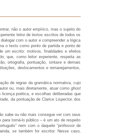
ontrar, não o autor empírico, mas o sujeito do
periente leitor de textos escritos de todos os
r e dialogar com o autor e compreender a lógica
oma o texto como ponto de partida e ponto de
e um escrito: motivos, finalidades e efeitos
o; que, como leitor experiente, respeita as
ção, ortografia, pontuação, sintaxe e demais
stituições, deslocamentos e remanejamentos,
icação de regras da gramática normativa, cujo
autor ou, mais diretamente, atuar como
ghost
m licença poética, e escolhas deliberadas que
ade, da pontuação de Clarice Lispector, dos
 não sabe ou não mais consegue ver com seus
 para torná-lo público – é um ato de respeito
 português” nem com o daquele “professor de
ainda, se também for escritor. Nesse caso,