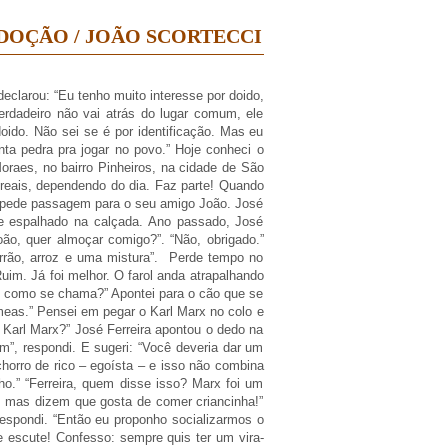
ADOÇÃO / JOÃO SCORTECCI
larou: “Eu tenho muito interesse por doido,
erdadeiro não vai atrás do lugar comum, ele
oido. Não sei se é por identificação. Mas eu
ta pedra pra jogar no povo.” Hoje conheci o
Moraes, no bairro Pinheiros, na cidade de São
reais, dependendo do dia. Faz parte! Quando
s e pede passagem para o seu amigo João. José
o e espalhado na calçada. Ano passado, José
oão, quer almoçar comigo?”. “Não, obrigado.”
arrão, arroz e uma mistura”. Perde tempo no
im. Já foi melhor. O farol anda atrapalhando
e, como se chama?” Apontei para o cão que se
meas.” Pensei em pegar o Karl Marx no colo e
e Karl Marx?” José Ferreira apontou o dedo na
im”, respondi. E sugeri: “Você deveria dar um
chorro de rico – egoísta – e isso não combina
ho.” “Ferreira, quem disse isso? Marx foi um
e, mas dizem que gosta de comer criancinha!”
respondi. “Então eu proponho socializarmos o
 escute! Confesso: sempre quis ter um vira-