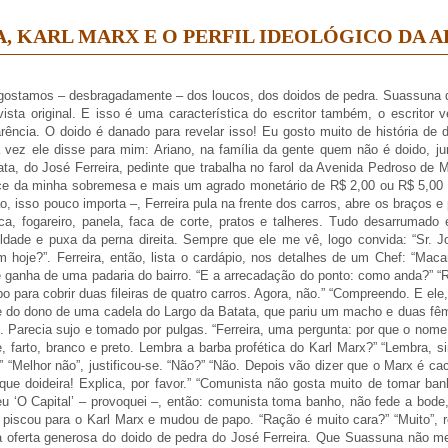
A, KARL MARX E O PERFIL IDEOLÓGICO DA 
gostamos – desbragadamente – dos loucos, dos doidos de pedra. Suassuna dec
sta original. E isso é uma característica do escritor também, o escritor v
rência. O doido é danado para revelar isso! Eu gosto muito de história de d
vez ele disse para mim: Ariano, na família da gente quem não é doido, jun
lata, do José Ferreira, pedinte que trabalha no farol da Avenida Pedroso de 
doce da minha sobremesa e mais um agrado monetário de R$ 2,00 ou R$ 5,00 
ão, isso pouco importa –, Ferreira pula na frente dos carros, abre os braço
aca, fogareiro, panela, faca de corte, pratos e talheres. Tudo desarrumad
culdade e puxa da perna direita. Sempre que ele me vê, logo convida: “Sr. J
 hoje?”. Ferreira, então, lista o cardápio, nos detalhes de um Chef: “Mac
ganha de uma padaria do bairro. “E a arrecadação do ponto: como anda?” “Ru
 para cobrir duas fileiras de quatro carros. Agora, não.” “Compreendo. E el
te do dono de uma cadela do Largo da Batata, que pariu um macho e duas fê
ti. Parecia sujo e tomado por pulgas. “Ferreira, uma pergunta: por que o nom
, farto, branco e preto. Lembra a barba profética do Karl Marx?” “Lembra, s
 “Melhor não”, justificou-se. “Não?” “Não. Depois vão dizer que o Marx é ca
 que doideira! Explica, por favor.” “Comunista não gosta muito de tomar ban
veu ‘O Capital’ – provoquei –, então: comunista toma banho, não fede a bod
, piscou para o Karl Marx e mudou de papo. “Ração é muito cara?” “Muito”, 
 oferta generosa do doido de pedra do José Ferreira. Que Suassuna não me