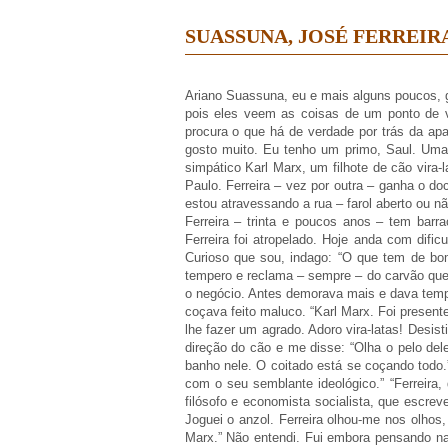
SUASSUNA, JOSÉ FERREIR
Ariano Suassuna, eu e mais alguns poucos, 
pois eles veem as coisas de um ponto de vi
procura o que há de verdade por trás da apa
gosto muito. Eu tenho um primo, Saul. Uma 
simpático Karl Marx, um filhote de cão vira-
Paulo. Ferreira – vez por outra – ganha o 
estou atravessando a rua – farol aberto ou n
Ferreira – trinta e poucos anos – tem barr
Ferreira foi atropelado. Hoje anda com difi
Curioso que sou, indago: “O que tem de bom
tempero e reclama – sempre – do carvão que 
o negócio. Antes demorava mais e dava tempo
coçava feito maluco. “Karl Marx. Foi presen
lhe fazer um agrado. Adoro vira-latas! Desis
direção do cão e me disse: “Olha o pelo dele
banho nele. O coitado está se coçando todo.”
com o seu semblante ideológico.” “Ferreira,
filósofo e economista socialista, que escre
Joguei o anzol. Ferreira olhou-me nos olhos
Marx.” Não entendi. Fui embora pensando na