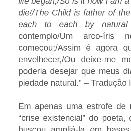
life began;/So is it now I am 
die!/The Child is father of 
each to each by natural p
contemplo/Um arco-íris
começou;/Assim é agora q
envelhecer,/Ou deixe-me m
poderia desejar que meus d
piedade natural." – Tradução l
Em apenas uma estrofe de 
“crise existencial” do poeta,
buscou ampliá-la em base